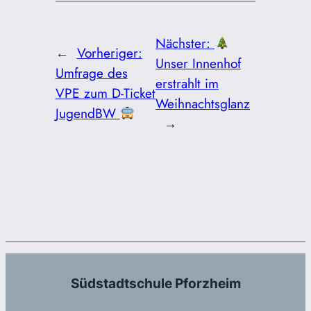
Nächster:
←
Vorheriger:
Unser Innenhof
Umfrage des
erstrahlt im
VPE zum D-Ticket
Weihnachtsglanz
JugendBW
→
Südstadtschule Pforzheim