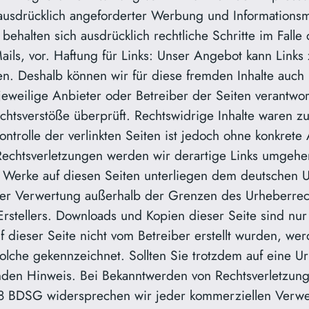
ausdrücklich angeforderter Werbung und Informationsma
behalten sich ausdrücklich rechtliche Schritte im Fall
ls, vor. Haftung für Links: Unser Angebot kann Links z
aben. Deshalb können wir für diese fremden Inhalte au
er jeweilige Anbieter oder Betreiber der Seiten verantwo
chtsverstöße überprüft. Rechtswidrige Inhalte waren zu
ontrolle der verlinkten Seiten ist jedoch ohne konkrete
Rechtsverletzungen werden wir derartige Links umgehe
nd Werke auf diesen Seiten unterliegen dem deutschen U
der Verwertung außerhalb der Grenzen des Urheberrech
stellers. Downloads und Kopien dieser Seite sind nur 
f dieser Seite nicht vom Betreiber erstellt wurden, we
solche gekennzeichnet. Sollten Sie trotzdem auf eine 
nden Hinweis. Bei Bekanntwerden von Rechtsverletzung
8 BDSG widersprechen wir jeder kommerziellen Verw