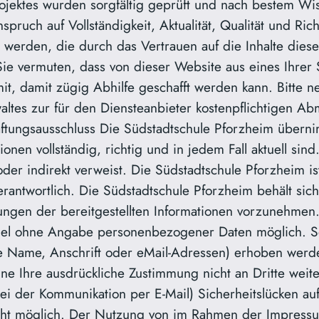
jektes wurden sorgfältig geprüft und nach bestem Wisse
ruch auf Vollständigkeit, Aktualität, Qualität und Ric
erden, die durch das Vertrauen auf die Inhalte dies
Sie vermuten, dass von dieser Website aus eines Ihrer S
it, damit zügig Abhilfe geschafft werden kann. Bitte 
altes zur für den Diensteanbieter kostenpflichtigen A
ftungsausschluss Die Südstadtschule Pforzheim übernim
onen vollständig, richtig und in jedem Fall aktuell sind
oder indirekt verweist. Die Südstadtschule Pforzheim ist
verantwortlich. Die Südstadtschule Pforzheim behält sic
gen der bereitgestellten Informationen vorzunehmen.
gel ohne Angabe personenbezogener Daten möglich. So
Name, Anschrift oder eMail-Adressen) erhoben werden, 
hne Ihre ausdrückliche Zustimmung nicht an Dritte wei
ei der Kommunikation per E-Mail) Sicherheitslücken au
icht möglich. Der Nutzung von im Rahmen der Impressum