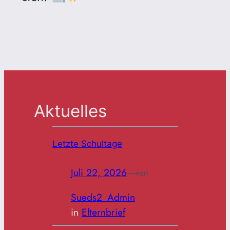
Aktuelles
Letzte Schultage
Juli 22, 2026
—
von
Sueds2_Admin
in
Elternbrief